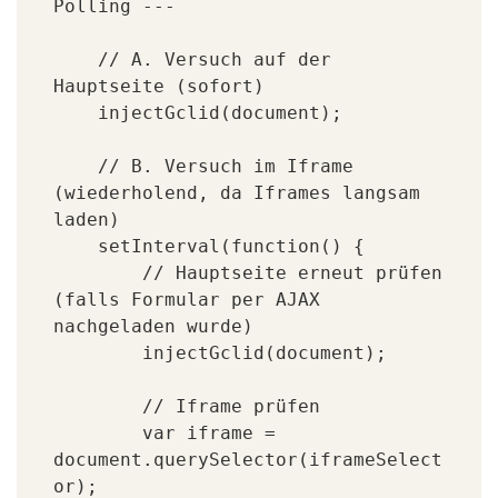
Polling ---

    // A. Versuch auf der 
Hauptseite (sofort)

    injectGclid(document);

    // B. Versuch im Iframe 
(wiederholend, da Iframes langsam 
laden)

    setInterval(function() {

        // Hauptseite erneut prüfen 
(falls Formular per AJAX 
nachgeladen wurde)

        injectGclid(document);

        // Iframe prüfen

        var iframe = 
document.querySelector(iframeSelect
or);
