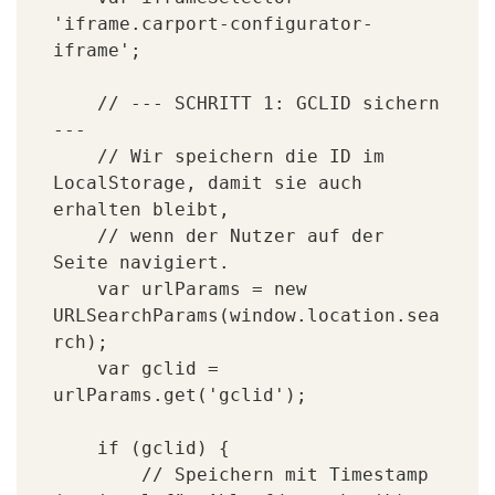
'iframe.carport-configurator-
iframe'; 

    // --- SCHRITT 1: GCLID sichern 
---

    // Wir speichern die ID im 
LocalStorage, damit sie auch 
erhalten bleibt,

    // wenn der Nutzer auf der 
Seite navigiert.

    var urlParams = new 
URLSearchParams(window.location.sea
rch);

    var gclid = 
urlParams.get('gclid');

    if (gclid) {

        // Speichern mit Timestamp 