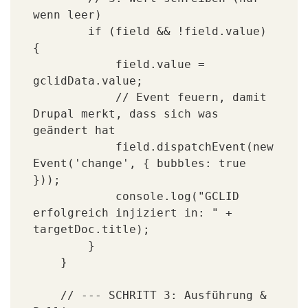
wenn leer)

        if (field && !field.value) 
{

            field.value = 
gclidData.value;

            // Event feuern, damit 
Drupal merkt, dass sich was 
geändert hat

            field.dispatchEvent(new 
Event('change', { bubbles: true 
}));

            console.log("GCLID 
erfolgreich injiziert in: " + 
targetDoc.title);

        }

    }

    // --- SCHRITT 3: Ausführung & 