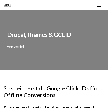
Zum
Inhalt
springen
Drupal, Iframes & GCLID
von
Daniel
So speicherst du Google Click IDs für
Offline Conversions
Du generierst Leads über Google Ads, aber weißt