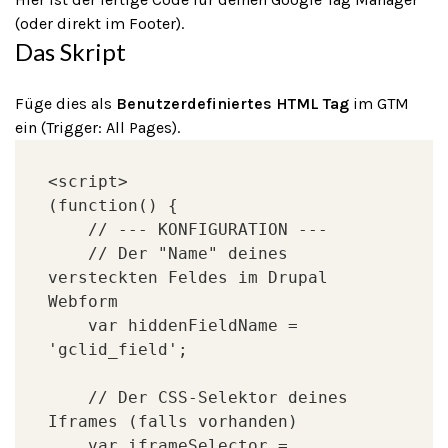
(oder direkt im Footer).
Das Skript
Füge dies als
Benutzerdefiniertes HTML Tag
im GTM
ein (Trigger: All Pages).
<script>

(function() {

    // --- KONFIGURATION ---

    // Der "Name" deines 
versteckten Feldes im Drupal 
Webform

    var hiddenFieldName = 
'gclid_field'; 

    // Der CSS-Selektor deines 
Iframes (falls vorhanden)

    var iframeSelector = 