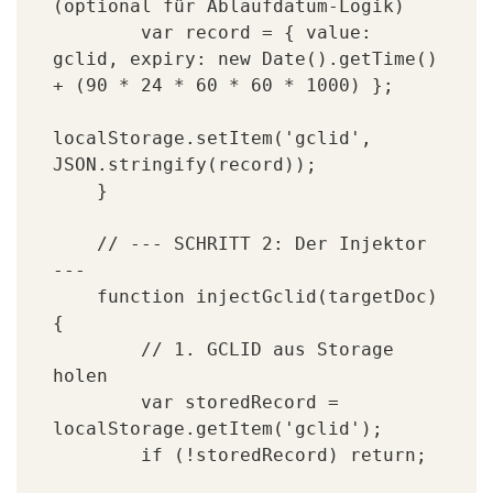
(optional für Ablaufdatum-Logik)

        var record = { value: 
gclid, expiry: new Date().getTime() 
+ (90 * 24 * 60 * 60 * 1000) };

localStorage.setItem('gclid', 
JSON.stringify(record));

    }

    // --- SCHRITT 2: Der Injektor 
---

    function injectGclid(targetDoc) 
{

        // 1. GCLID aus Storage 
holen

        var storedRecord = 
localStorage.getItem('gclid');

        if (!storedRecord) return;
