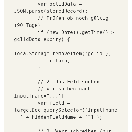
        var gclidData = 
JSON.parse(storedRecord);

        // Prüfen ob noch gültig 
(90 Tage)

        if (new Date().getTime() > 
gclidData.expiry) {

localStorage.removeItem('gclid');

            return;

        }

        // 2. Das Feld suchen

        // Wir suchen nach 
input[name="..."]

        var field = 
targetDoc.querySelector('input[name
="' + hiddenFieldName + '"]');

        // 3. Wert schreiben (nur 